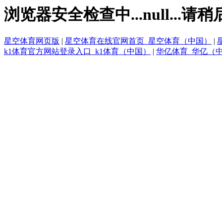
浏览器安全检查中...null...请稍
星空体育网页版
|
星空体育在线官网首页_星空体育（中国）
|
k1体育官方网站登录入口_k1体育（中国）
|
华亿体育_华亿（