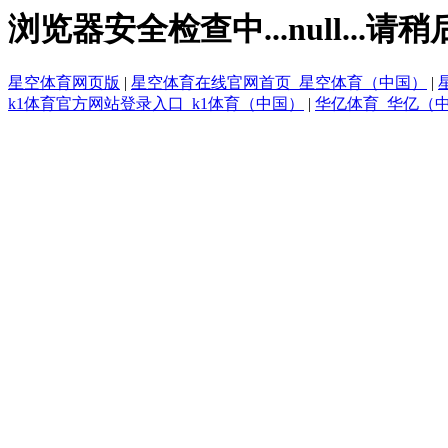
浏览器安全检查中...null...请稍
星空体育网页版
|
星空体育在线官网首页_星空体育（中国）
|
k1体育官方网站登录入口_k1体育（中国）
|
华亿体育_华亿（