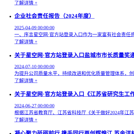
了解详情 +
企业社会责任报告（2024年度）
2025-04-09 00:00:00
一、序言星空网·官方站登录入口作为一家富有社会责任感
了解详情 +
关于星空网·官方站登录入口盐城市市长质量奖通
2024-07-10 00:00:00
为提升公司质量水平，持续改进和优化质量管理体系，创
了解详情 +
关于星空网·官方站登录入口《江苏省研究生工
2024-06-27 00:00:00
根据江苏省教育厅、江苏省科技厅《关于做好2024年江苏
了解详情 +
凝心聚力砥砺前行 携手同行再创辉煌江 苏金洋