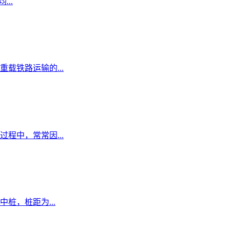
..
载铁路运输的...
程中，常常因...
桩，桩距为...