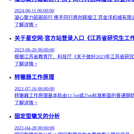
2024-06-11 00:00:00
凝心聚力砥砺前行 携手同行再创辉煌江 苏金洋机械有限
了解详情 +
关于星空网·官方站登录入口《江苏省研究生工
2023-06-20 00:00:00
根据江苏省教育厅、科技厅《关于做好2023年江苏省研究
了解详情 +
转辙器工作原理
2021-07-16 00:00:00
转辙器工作原理基本轨由12.5m或25m标准断面的普通
了解详情 +
固定型辙叉的分析
2021-04-28 00:00:00