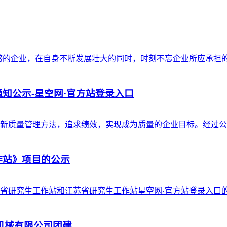
的企业，在自身不断发展壮大的同时，时刻不忘企业所应承担的社
知公示-星空网·官方站登录入口
新质量管理方法，追求绩效，实现成为质量的企业目标。经过公司
作站》项目的公示
省研究生工作站和江苏省研究生工作站星空网·官方站登录入口的通知
机械有限公司团建