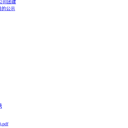
公司团建
目的公示
示
pdf