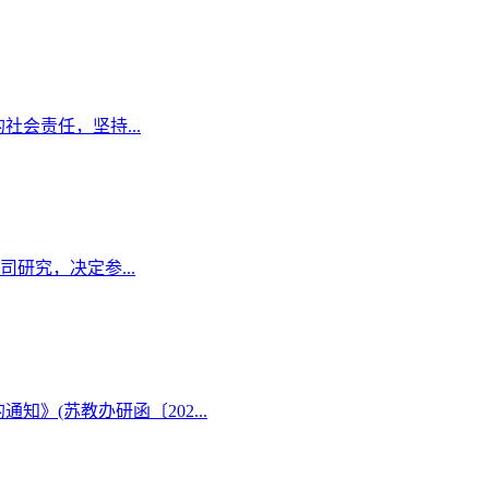
会责任，坚持...
研究，决定参...
》(苏教办研函〔202...