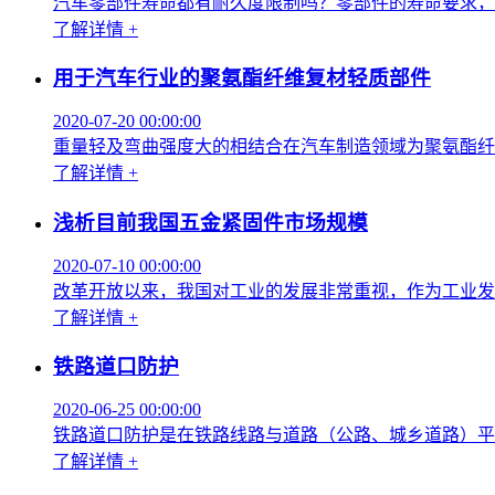
汽车零部件寿命都有耐久度限制吗？零部件的寿命要求，
了解详情 +
用于汽车行业的聚氨酯纤维复材轻质部件
2020-07-20 00:00:00
重量轻及弯曲强度大的相结合在汽车制造领域为聚氨酯纤维
了解详情 +
浅析目前我国五金紧固件市场规模
2020-07-10 00:00:00
改革开放以来，我国对工业的发展非常重视，作为工业发
了解详情 +
铁路道口防护
2020-06-25 00:00:00
铁路道口防护是在铁路线路与道路（公路、城乡道路）平
了解详情 +