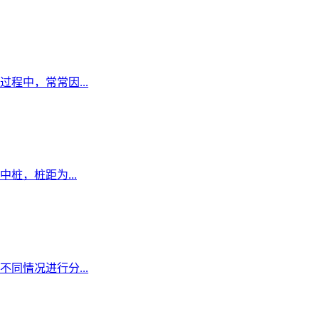
程中，常常因...
桩，桩距为...
同情况进行分...