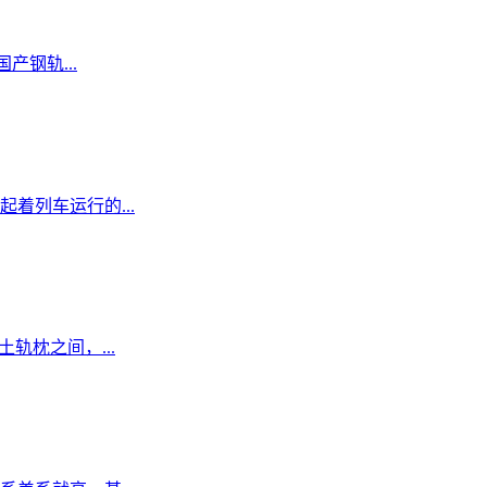
钢轨...
着列车运行的...
枕之间，...