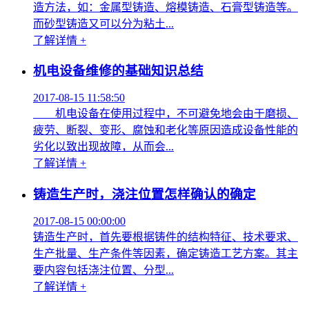
造方法，如：金属型铸造、熔模铸造、石膏型铸造等。
而砂型铸造又可以分为粘土...
了解详情 +
机电设备维修的基础知识总结
2017-08-15 11:58:50
机电设备在使用过程中，不可避免地会由于磨损、
疲劳、断裂、变形、腐蚀和老化等原因造成设备性能的
劣化以致出现故障，从而会...
了解详情 +
铸造生产时，浇注位置怎样确认的确定
2017-08-15 00:00:00
铸造生产时，首先要根据铸件的结构特征、技术要求、
生产批量、生产条件等因素，确定铸造工艺方案。其主
要内容包括浇注位置、分型...
了解详情 +