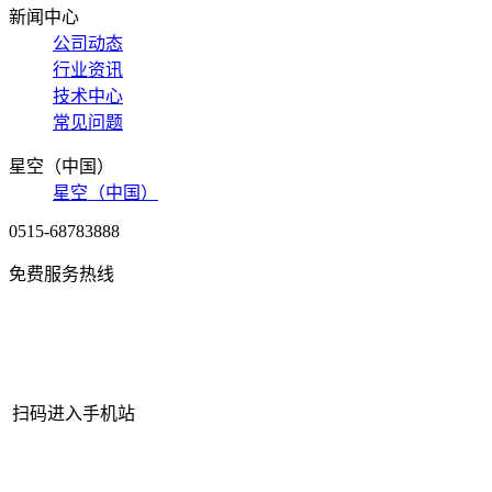
新闻中心
公司动态
行业资讯
技术中心
常见问题
星空（中国）
星空（中国）
0515-68783888
免费服务热线
扫码进入手机站
网站地图
|
RSS
|
XML
|
您暂无新询盘信息！
© 2022 Copyright
星空