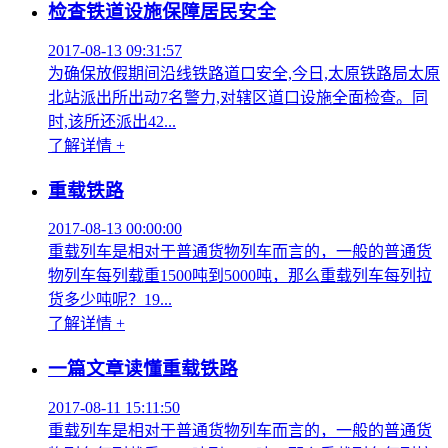
检查铁道设施保障居民安全
2017-08-13 09:31:57
为确保放假期间沿线铁路道口安全,今日,太原铁路局太原
北站派出所出动7名警力,对辖区道口设施全面检查。同
时,该所还派出42...
了解详情 +
重载铁路
2017-08-13 00:00:00
重载列车是相对于普通货物列车而言的，一般的普通货
物列车每列载重1500吨到5000吨，那么重载列车每列拉
货多少吨呢？19...
了解详情 +
一篇文章读懂重载铁路
2017-08-11 15:11:50
重载列车是相对于普通货物列车而言的，一般的普通货