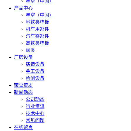
星空（中国）
产品中心
星空（中国）
地铁类垫板
机车用部件
汽车零部件
高铁类垫板
阀类
厂房设备
铸造设备
金工设备
检测设备
荣誉资质
新闻动态
公司动态
行业资讯
技术中心
常见问题
在线留言