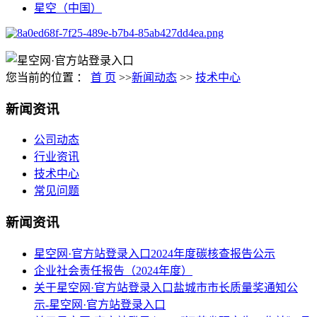
星空（中国）
您当前的位置 ：
首 页
>>
新闻动态
>>
技术中心
新闻资讯
公司动态
行业资讯
技术中心
常见问题
新闻资讯
星空网·官方站登录入口2024年度碳核查报告公示
企业社会责任报告（2024年度）
关于星空网·官方站登录入口盐城市市长质量奖通知公
示-星空网·官方站登录入口