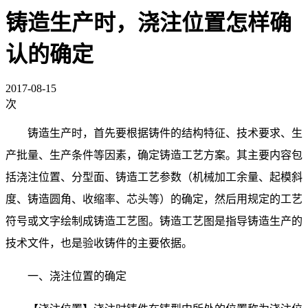
铸造生产时，浇注位置怎样确
认的确定
2017-08-15
次
铸造生产时，首先要根据铸件的结构特征、技术要求、生
产批量、生产条件等因素，确定铸造工艺方案。其主要内容包
括浇注位置、分型面、铸造工艺参数（机械加工余量、起模斜
度、铸造圆角、收缩率、芯头等）的确定，然后用规定的工艺
符号或文字绘制成铸造工艺图。铸造工艺图是指导铸造生产的
技术文件，也是验收铸件的主要依据。
一、浇注位置的确定